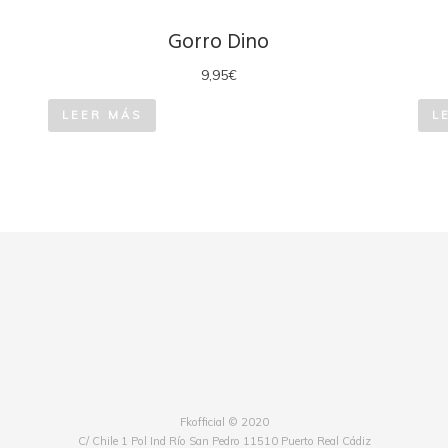
Gorro Dino
9,95
€
LEER MÁS
L
Fkofficial © 2020
C/ Chile 1 Pol Ind Río San Pedro 11510 Puerto Real Cádiz