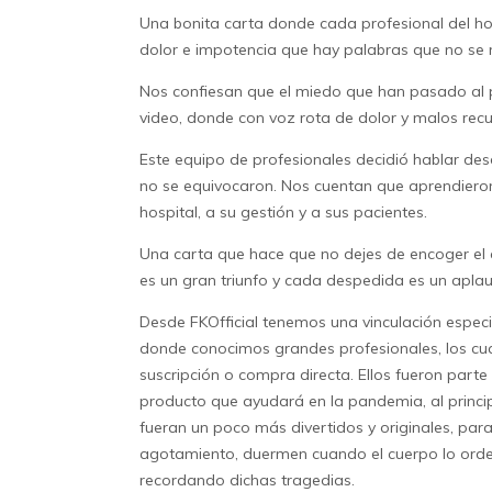
Una bonita carta donde cada profesional del hos
dolor e impotencia que hay palabras que no se 
Nos confiesan que el miedo que han pasado al pe
video, donde con voz rota de dolor y malos recue
Este equipo de profesionales decidió hablar des
no se equivocaron. Nos cuentan que aprendiero
hospital, a su gestión y a sus pacientes.
Una carta que hace que no dejes de encoger el co
es un gran triunfo y cada despedida es un aplau
Desde FKOfficial tenemos una vinculación espec
donde conocimos grandes profesionales, los cua
suscripción
o compra directa. Ellos fueron parte
producto que ayudará en la pandemia, al princip
fueran un poco más divertidos y originales, par
agotamiento, duermen cuando el cuerpo lo ordena
recordando dichas tragedias.