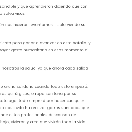
escindible y que aprendieron diciendo que con
o salva visas.
n nos hicieron levantarnos,… sólo viendo su
mienta para ganar o avanzar en esta batalla, y
 mayor gesto humanitario en esos momento al
a nosotros la salud, ya que ahora cada salida
 de arena solidario cuando todo esto empezó,
ros quirúrgicos
, o
ropa sanitaria por su
 catalogo, todo empezó por hacer cualquier
do nos invito ha realizar
gorros sanitarios
que
donde estos profesionales descansan de
jo, vivieron y creo que vivirán toda la vida