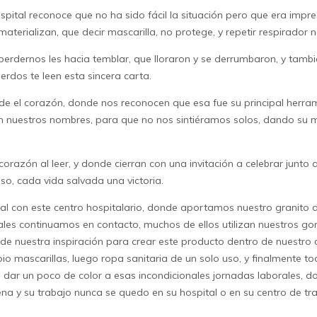
pital reconoce que no ha sido fácil la situación pero que era impr
materializan, que decir
mascarilla
, no protege, y repetir respirador n
rdernos les hacia temblar, que lloraron y se derrumbaron, y tambié
rdos te leen esta sincera carta.
de el corazón, donde nos reconocen que esa fue su principal herra
n nuestros nombres, para que no nos sintiéramos solos, dando su
razón al leer, y donde cierran con una invitación a celebrar junto 
so, cada vida salvada una victoria.
ial con este centro hospitalario, donde aportamos nuestro granito
les continuamos en contacto, muchos de ellos utilizan nuestros
gor
 de nuestra inspiración para crear este producto dentro de nuestro
io mascarillas, luego
ropa sanitaria
de un solo uso, y finalmente to
a dar un poco de color a esas incondicionales jornadas laborales, 
 y su trabajo nunca se quedo en su hospital o en su centro de traba