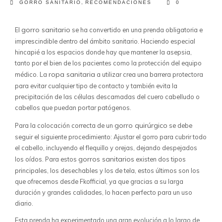
GORRO SANITARIO
,
RECOMENDACIONES
0
gorro sanitario
El
se ha convertido en una prenda obligatoria e
imprescindible dentro del ámbito sanitario. Haciendo especial
hincapié a los espacios donde hay que mantener la asepsia,
tanto por el bien de los pacientes como la protección del equipo
ropa sanitaria
médico. La
a utilizar crea una barrera protectora
para evitar cualquier tipo de contacto y también evita la
precipitación de las células descamadas del cuero cabelludo o
cabellos que puedan portar patógenos.
gorro quirúrgico
Para la colocación correcta de un
se debe
seguir el siguiente procedimiento: Ajustar el gorro para cubrir todo
el cabello, incluyendo el flequillo y orejas, dejando despejados
gorros sanitarios
los oídos. Para estos
existen dos tipos
principales, los desechables y los de tela, estos últimos son los
que ofrecemos desde Fkofficial, ya que gracias a su larga
duración y grandes calidades, lo hacen perfecto para un uso
diario.
Esta prenda ha experimentado una gran evolución a lo largo de