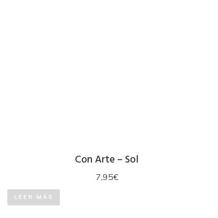
Con Arte – Sol
7,95
€
LEER MÁS