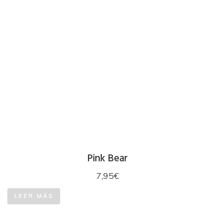
Pink Bear
7,95
€
LEER MÁS