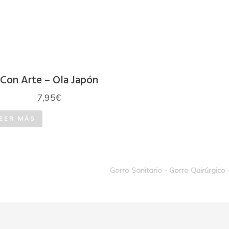
Con Arte – Ola Japón
7,95
€
EER MÁS
Gorro Sanitario - Gorro Quirúrgico 