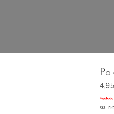
Pol
4,9
Agotado
SKU:
FK