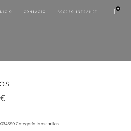
0
INICIO
CONTACTO
ACCESO INTRANET
os
5
€
0034390
Categoría:
Mascarillas