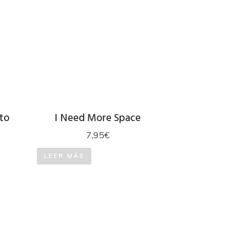
to
I Need More Space
7,95
€
LEER MÁS