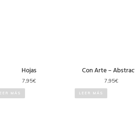
Hojas
Con Arte – Abstrac
7,95
€
7,95
€
EER MÁS
LEER MÁS