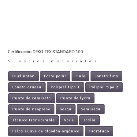
Certificación OEKO-TEX STANDARD 100
Nuestros materiales
Burlington
Forro polar
Hule
Loneta fina
Loneta gruesa
Polipiel tipo 1
Polipiel tipo 2
Punto de camiseta
Punto de lycra
Punto de neopreno
Sarga
Semiseda
Técnico transpirable
Voile
Toalla
Felpa suave de algodón orgánico
Hidrófugo