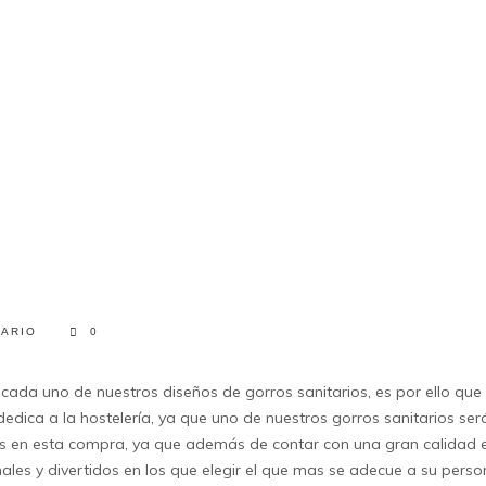
TARIO
0
 cada uno de nuestros diseños de
gorros sanitarios,
es por ello qu
edica a la hostelería, ya que uno de nuestros
gorros sanitarios
será
ás en esta compra, ya que además de contar con una gran calidad en
nales y divertidos en los que elegir el que mas se adecue a su perso