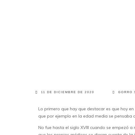
11 DE DICIEMBRE DE 2020
GORRO 
Lo primero que hay que destacar es que hoy en dí
que por ejemplo en la edad media se pensaba qu
No fue hasta el siglo XVIII cuando se empezó a 
que los propios médicos se dieran cuenta de la 