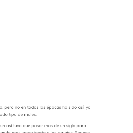
ud, pero no en todas las épocas ha sido así, ya
odo tipo de males.
aun así tuvo que pasar mas de un siglo para
dando mas importancia a las cirugías. Por eso