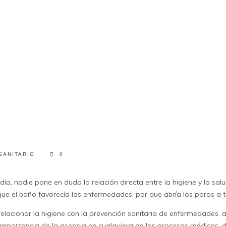
SANITARIO
0
a, nadie pone en duda la relación directa entre la higiene y la sal
e el baño favorecía las enfermedades, por que abría los poros a t
relacionar la higiene con la prevención sanitaria de enfermedades, 
importancia de la asepsia en cualquiera de los procesos médicos, 