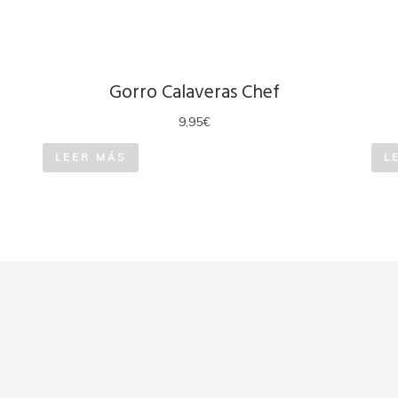
Gorro Calaveras Chef
9,95
€
LEER MÁS
L