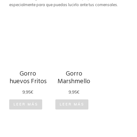
especialmente para que puedas lucirlo ante tus comensales.
Gorro
Gorro
huevos Fritos
Marshmello
9,95
€
9,95
€
LEER MÁS
LEER MÁS