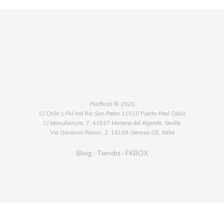
Fkofficial © 2020
C/ Chile 1 Pol Ind Río San Pedro 11510 Puerto Real Cádiz
C/ Manufactura, 7, 41927 Mairena del Aljarafe, Sevilla
Via Giovanni Rasori, 2, 16159 Genova GE, Italia
Blog
Tienda
FKBOX
-
-