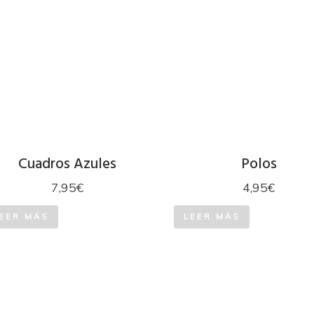
Cuadros Azules
Polos
7,95
€
4,95
€
EER MÁS
LEER MÁS