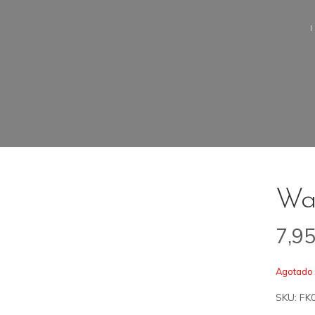
Wa
7,9
Agotado
SKU:
FK