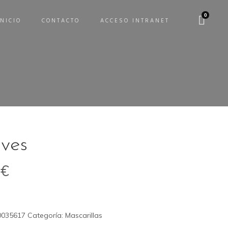
0
INICIO
CONTACTO
ACCESO INTRANET
ves
5
€
0035617
Categoría:
Mascarillas