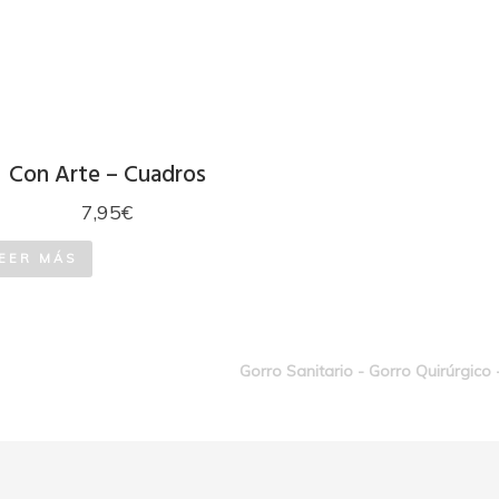
Con Arte – Cuadros
7,95
€
EER MÁS
Gorro Sanitario - Gorro Quirúrgico 