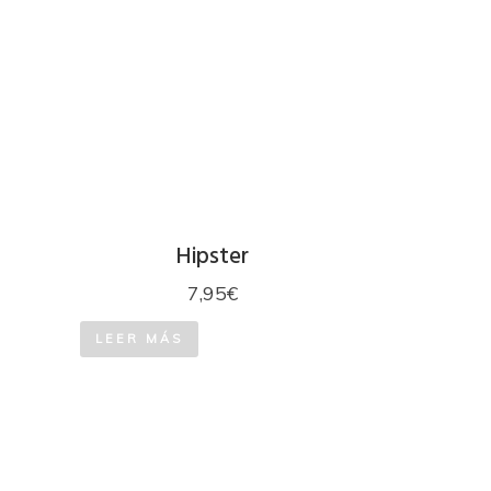
Hipster
7,95
€
LEER MÁS