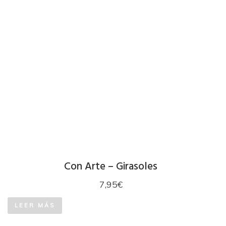
Con Arte – Girasoles
7,95
€
LEER MÁS