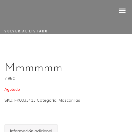
VOLVER AL LISTADO
Mmmmmm
7,95
€
Agotado
SKU:
FK0033413
Categoría:
Mascarillas
Información adicional