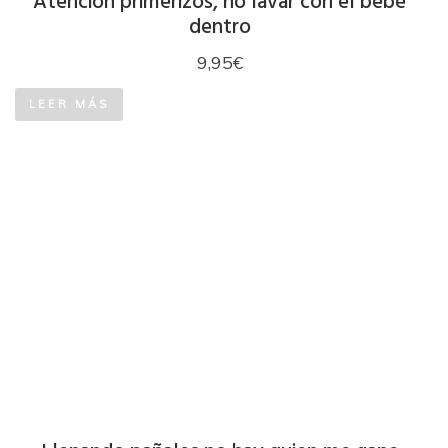
Atención primerizos, no lavar con el bebé
dentro
9,95
€
LEER MÁS