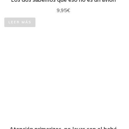
Los dos sabemos que eso no es un avión
9,95
€
LEER MÁS