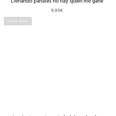
Llenando pañales no hay quien me gane
9,95
€
LEER MÁS