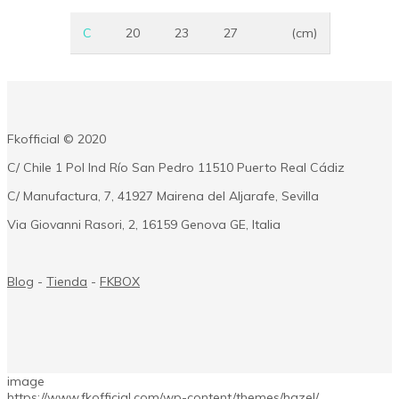
C
20
23
27
(cm)
Fkofficial © 2020
C/ Chile 1 Pol Ind Río San Pedro 11510 Puerto Real Cádiz
C/ Manufactura, 7, 41927 Mairena del Aljarafe, Sevilla
Via Giovanni Rasori, 2, 16159 Genova GE, Italia
Blog
-
Tienda
-
FKBOX
image
https://www.fkofficial.com/wp-content/themes/hazel/