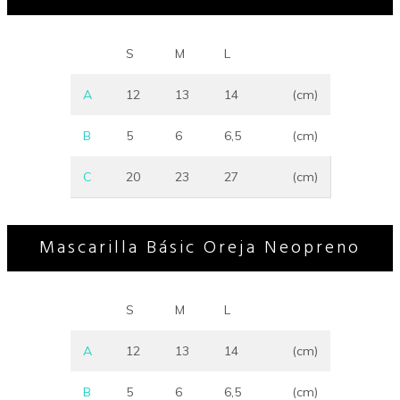
S
M
L
A
12
13
14
(cm)
B
5
6
6,5
(cm)
C
20
23
27
(cm)
Mascarilla Básic Oreja Neopreno
S
M
L
A
12
13
14
(cm)
B
5
6
6,5
(cm)