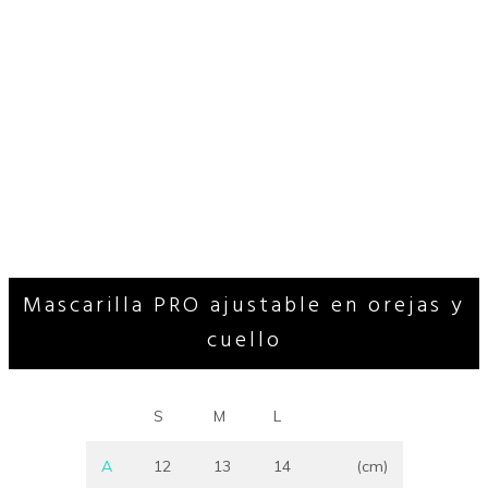
Mascarilla PRO ajustable en orejas y
cuello
S
M
L
A
12
13
14
(cm)