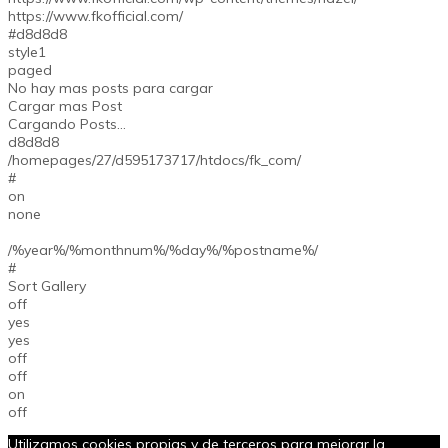
https://www.fkofficial.com/
#d8d8d8
style1
paged
No hay mas posts para cargar
Cargar mas Post
Cargando Posts...
d8d8d8
/homepages/27/d595173717/htdocs/fk_com/
#
on
none
/%year%/%monthnum%/%day%/%postname%/
#
Sort Gallery
off
yes
yes
off
off
on
off
Utilizamos cookies propias y de terceros para mejorar la