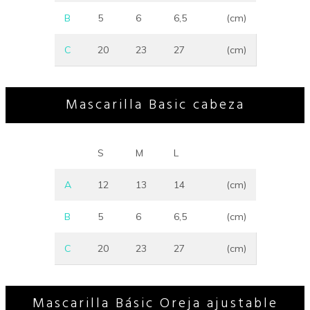
B
5
6
6,5
(cm)
C
20
23
27
(cm)
Mascarilla Basic cabeza
S
M
L
A
12
13
14
(cm)
B
5
6
6,5
(cm)
C
20
23
27
(cm)
Mascarilla Básic Oreja ajustable